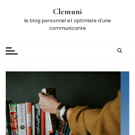
P
Clemuni
a
s
le blog personnel et optimiste d'une
s
communicante
e
r
a
u
c
o
n
t
e
n
u