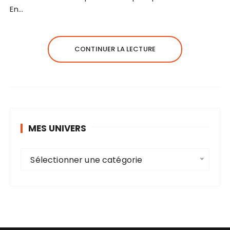
En…
CONTINUER LA LECTURE
MES UNIVERS
M
Sélectionner une catégorie
e
s
u
n
i