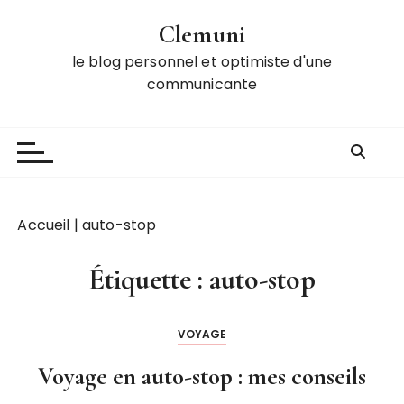
P
Clemuni
a
s
le blog personnel et optimiste d'une
s
communicante
e
r
a
u
c
o
Accueil
|
auto-stop
n
t
Étiquette :
auto-stop
e
n
u
VOYAGE
Voyage en auto-stop : mes conseils