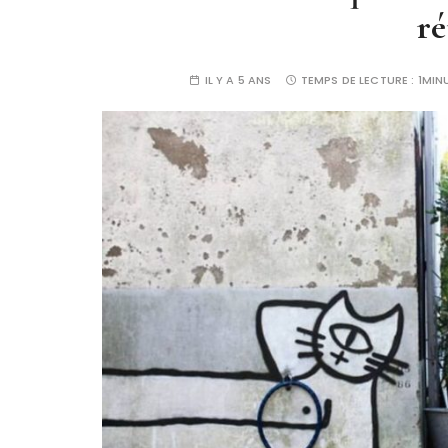
ré
IL Y A 5 ANS
TEMPS DE LECTURE :
1MIN